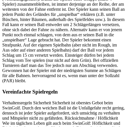
Spieler) zusammenbleiben, ist immer derjenige an der Reihe, der am
weitesten von der Fahne entfernt ist. Der Spieler kann seinen Ball an
jedem Punkt des Geländes für „unspielbar“ erklären (z.B. unter
Büschen, hinter Bäumen, außerhalb des Spielfeldes usw.). In diesem
Fall kann er seinen Ball entweder um 2 Schlägerlängen versetzen,
ohne sich dabei der Fahne zu nähern. Alternativ kann er von jenem
Punkt noch einmal schlagen, von dem aus er seinen Ball in die
„unspielbare“ Lage gebracht hat. Der Spieler bekommt einen
Strafpunkt. Auf der eigenen Spielbahn (aber nicht im Rough, im
Aus oder auf einer anderen Spielbahn) darf der Ball vor jedem
Schlag um 15 cm versetzt werden. Einsteiger dürfen bei jedem
Schlag vom Tee spielen (nur nicht auf dem Grün). Bei offiziellen
Turnieren darf man das Tee jedoch nur am Abschlag verwenden.
Gewonnen hat der Spieler mit der niedrigsten Summe an Schlägen
für alle Bahnen. hervorragend ist es, wenn man unter der Sollzahl
(PAR) bleibt.
Vereinfachte Spielregeln
Verhaltensregeln Sicherheit Sicherheit ist oberstes Gebot beim
SwinGolf. Durch den weichen Ball ist die Unfallgefahr recht gering,
dennoch ist jeder Spieler aufgefordert, sich umsichtig zu verhalten
und Mitspieler nicht zu gefährden. Rücksichtnahme / Höflichkeit
Wie im täglichen Leben gilt auch beim SwinGolf: Höflichkeit und